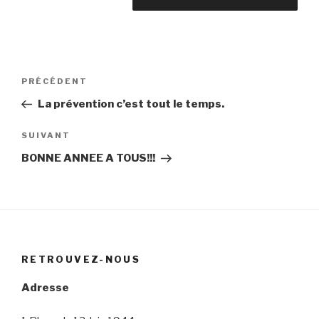
Navigation
Article
PRÉCÉDENT
de
précédent
La prévention c’est tout le temps.
l’article
Article
SUIVANT
suivant
BONNE ANNEE A TOUS!!!
RETROUVEZ-NOUS
Adresse