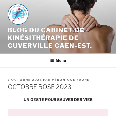
Aller
au
contenu
principal
BLOG DU CABINET DE
KINÉSITHÉRAPIE DE
CUVERVILLE CAEN-EST.
Menu
PUBLIÉ
1 OCTOBRE 2023
PAR
VÉRONIQUE FAURE
LE
OCTOBRE ROSE 2023
UN GESTE POUR SAUVER DES VIES