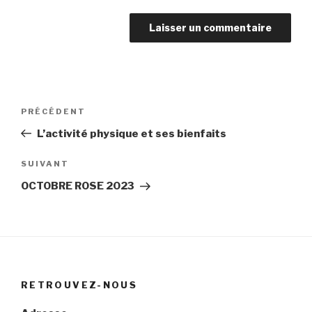
Navigation
Article
PRÉCÉDENT
de
précédent
L’activité physique et ses bienfaits
l’article
Article
SUIVANT
suivant
OCTOBRE ROSE 2023
RETROUVEZ-NOUS