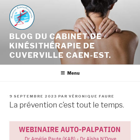
Aller
au
contenu
principal
BLOG DU CABINET DE
KINÉSITHÉRAPIE DE
CUVERVILLE CAEN-EST.
Menu
PUBLIÉ
9 SEPTEMBRE 2023
PAR
VÉRONIQUE FAURE
LE
La prévention c’est tout le temps.