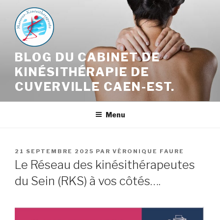
Aller
au
contenu
principal
BLOG DU CABINET DE
KINÉSITHÉRAPIE DE
CUVERVILLE CAEN-EST.
Menu
PUBLIÉ
21 SEPTEMBRE 2025
PAR
VÉRONIQUE FAURE
LE
Le Réseau des kinésithérapeutes
du Sein (RKS) à vos côtés….