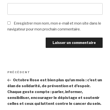
Enregistrer mon nom, mon e-mail et mon site dans le
navigateur pour mon prochain commentaire.
Navigation
Article
PRÉCÉDENT
de
précédent
Octobre Rose est bien plus qu’un mois : c’est un
l’article
élan de solidarité, de prévention et d’espoir.
Chaque geste compte : parler, informer,
sensibiliser, encourager le dépistage et soutenir
celles et ceux qui luttent contre le cancer du sein.