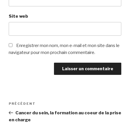
Site web
Enregistrer mon nom, mon e-mail et mon site dans le
navigateur pour mon prochain commentaire.
Navigation
Article
PRÉCÉDENT
de
précédent
Cancer du sein, la formation au coeur de la prise
l’article
en charge