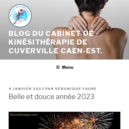
Aller
au
contenu
principal
BLOG DU CABINET DE
KINÉSITHÉRAPIE DE
CUVERVILLE CAEN-EST.
Menu
PUBLIÉ
4 JANVIER 2023
PAR
VÉRONIQUE FAURE
LE
Belle et douce année 2023