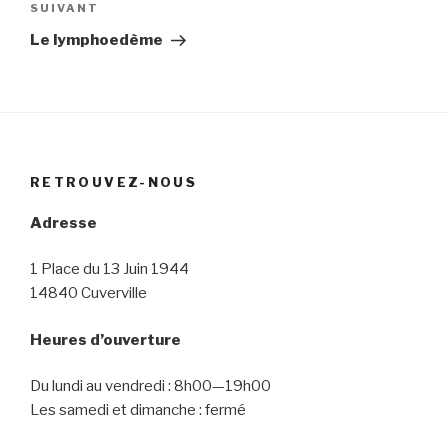
Article
SUIVANT
suivant
Le lymphoedème
RETROUVEZ-NOUS
Adresse
1 Place du 13 Juin 1944
14840 Cuverville
Heures d’ouverture
Du lundi au vendredi : 8h00—19h00
Les samedi et dimanche : fermé