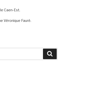
lle Caen-Est.
nne Véronique Fauré.
Recherche