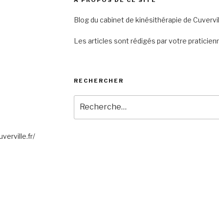
À PROPOS DE CE SITE
Blog du cabinet de kinésithérapie de Cuvervi
Les articles sont rédigés par votre praticie
RECHERCHER
Recherche
pour
:
verville.fr/
s