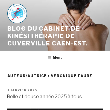
Aller
au
contenu
principal
BLOG DU CABINET DE
KINÉSITHÉRAPIE DE
CUVERVILLE CAEN-EST.
Menu
AUTEUR/AUTRICE :
VÉRONIQUE FAURE
PUBLIÉ
1 JANVIER 2025
LE
Belle et douce année 2025 à tous