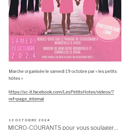
Marche organisée le samedi 19 octobre par « les petits
hôtes »
https://sc-it.facebook.com/LesPetitsHotes/videos/?
ref=page_internal
PUBLIÉ
13 OCTOBRE 2024
LE
MICRO-COURANTS pour vous soulager…