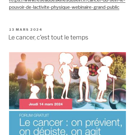
https://www.reseaudeskinesdusein.fr/cancer-du-sein-le-
pouvoir-de-lactivite-physique-webinaire-grand-public
PUBLIÉ
13 MARS 2024
LE
Le cancer, c’est tout le temps